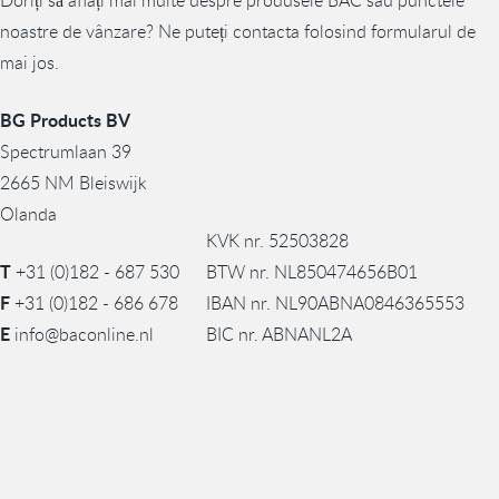
Doriți să aflați mai multe despre produsele BAC sau punctele
noastre de vânzare? Ne puteți contacta folosind formularul de
mai jos.
BG Products BV
Spectrumlaan 39
2665 NM Bleiswijk
Olanda
KVK nr. 52503828
T
+31 (0)182 - 687 530
BTW nr. NL850474656B01
F
+31 (0)182 - 686 678
IBAN nr. NL90ABNA0846365553
E
info@baconline.nl
BIC nr. ABNANL2A