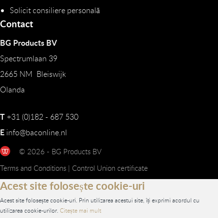
Solicit consiliere personală
Contact
BG Products BV
Spectrumlaan 39
2665 NM Bleiswijk
Olanda
T
+31 (0)182 - 687 530
E
info@baconline.nl
© 2026 - BG Products BV
Terms and Conditions
|
Control Union certificate
Acest site folosește cookie-uri
Acest site folosește cookie-uri. Prin utilizarea acestui site, îți exprimi acordul cu
utilizarea cookie-urilor.
Citește mai mult