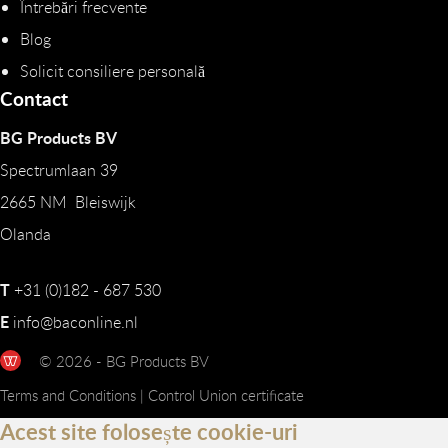
Întrebări frecvente
Blog
Solicit consiliere personală
Contact
BG Products BV
Spectrumlaan 39
2665 NM Bleiswijk
Olanda
T
+31 (0)182 - 687 530
E
info@baconline.nl
© 2026 - BG Products BV
Terms and Conditions
|
Control Union certificate
Acest site folosește cookie-uri